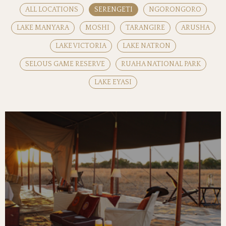
ALL LOCATIONS
SERENGETI
NGORONGORO
LAKE MANYARA
MOSHI
TARANGIRE
ARUSHA
LAKE VICTORIA
LAKE NATRON
SELOUS GAME RESERVE
RUAHA NATIONAL PARK
LAKE EYASI