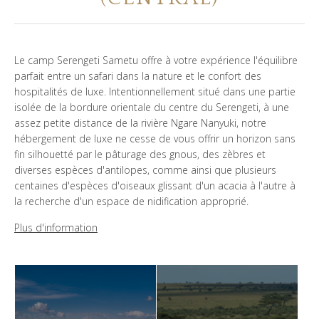
QUI SOMMES NOUS?
GALERIE DE PHOTOS
Le camp Serengeti Sametu offre à votre expérience l'équilibre
parfait entre un safari dans la nature et le confort des
TÉMOIGNAGES
hospitalités de luxe. Intentionnellement situé dans une partie
isolée de la bordure orientale du centre du Serengeti, à une
assez petite distance de la rivière Ngare Nanyuki, notre
NOS GUIDES
hébergement de luxe ne cesse de vous offrir un horizon sans
fin silhouetté par le pâturage des gnous, des zèbres et
diverses espèces d'antilopes, comme ainsi que plusieurs
centaines d'espèces d'oiseaux glissant d'un acacia à l'autre à
CONTACTS
la recherche d'un espace de nidification approprié.
Plus d'information