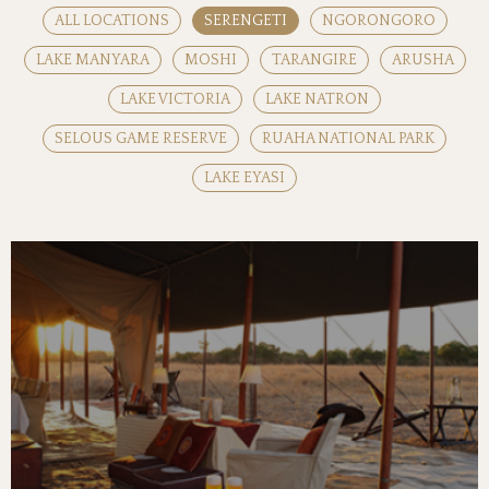
ALL LOCATIONS
SERENGETI
NGORONGORO
LAKE MANYARA
MOSHI
TARANGIRE
ARUSHA
LAKE VICTORIA
LAKE NATRON
SELOUS GAME RESERVE
RUAHA NATIONAL PARK
LAKE EYASI