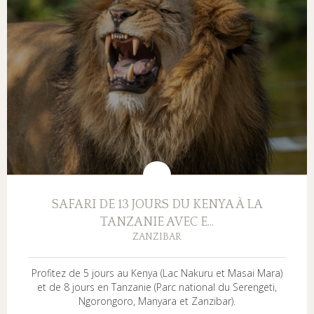
SAFARI DE 13 JOURS DU KENYA À LA
TANZANIE AVEC E...
ZANZIBAR
Profitez de 5 jours au Kenya (Lac Nakuru et Masai Mara)
et de 8 jours en Tanzanie (Parc national du Serengeti,
Ngorongoro, Manyara et Zanzibar).