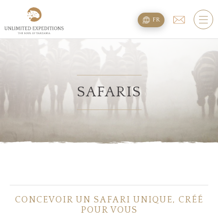
TOURS
FR
SAFARIS
TREKS DU KILIMANDJARO
EXTENSION PLAGE
SAFARIS
PLANNING
QUESTIONS
HÉBERGEMENT
CONCEVOIR UN SAFARI UNIQUE, CRÉÉ
A PROPOS
POUR VOUS