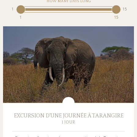
HOW MANY DAYS LONG
1
15
1
15
EXCURSION D'UNE JOURNÉE À TARANGIRE
1 JOUR