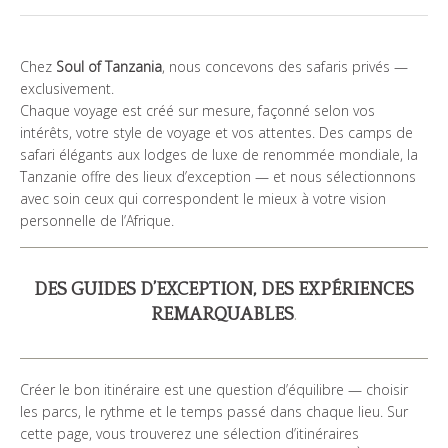
QUI SOMMES NOUS?
Chez
Soul of Tanzania
, nous concevons des safaris privés —
GALERIE DE PHOTOS
exclusivement.
Chaque voyage est créé sur mesure, façonné selon vos
TÉMOIGNAGES
intérêts, votre style de voyage et vos attentes. Des camps de
safari élégants aux lodges de luxe de renommée mondiale, la
NOS GUIDES
Tanzanie offre des lieux d’exception — et nous sélectionnons
avec soin ceux qui correspondent le mieux à votre vision
personnelle de l’Afrique.
CONTACTS
DES GUIDES D’EXCEPTION, DES EXPÉRIENCES
REMARQUABLES
.
Créer le bon itinéraire est une question d’équilibre — choisir
les parcs, le rythme et le temps passé dans chaque lieu. Sur
cette page, vous trouverez une sélection d’itinéraires