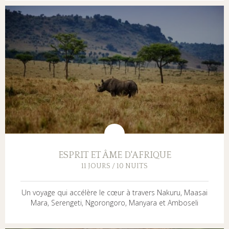
ESPRIT ET ÂME D'AFRIQUE
11 JOURS / 10 NUITS
Un voyage qui accélère le cœur à travers Nakuru, Maasai
Mara, Serengeti, Ngorongoro, Manyara et Amboseli