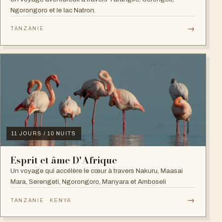
Ngorongoro et le lac Natron.
→
TANZANIE
11 JOURS / 10 NUITS
Esprit et âme D'Afrique
Un voyage qui accélère le cœur à travers Nakuru, Maasai
Mara, Serengeti, Ngorongoro, Manyara et Amboseli
→
TANZANIE · KENYA