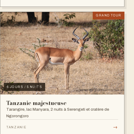
GRAND TOUR
6 JOURS / 5 NUITS
Tanzanie majestueuse
Tarangire, lac Manyara, 2 nuits à Serengeti et cratère de
Ngorongoro
→
TANZANIE