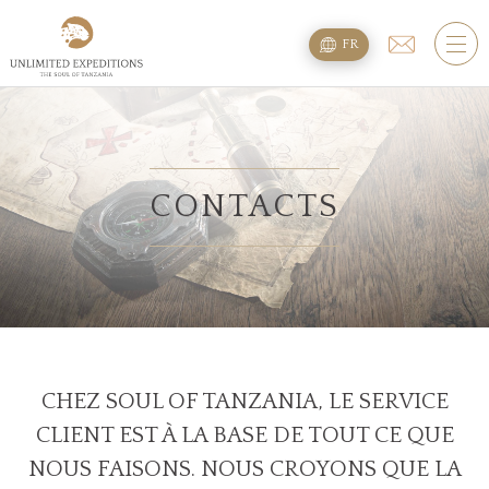
TOURS
FR
SAFARIS
TREKS DU KILIMANDJARO
EXTENSION PLAGE
CONTACTS
PLANNING
QUESTIONS
HÉBERGEMENT
CHEZ SOUL OF TANZANIA, LE SERVICE
CLIENT EST À LA BASE DE TOUT CE QUE
A PROPOS
NOUS FAISONS. NOUS CROYONS QUE LA